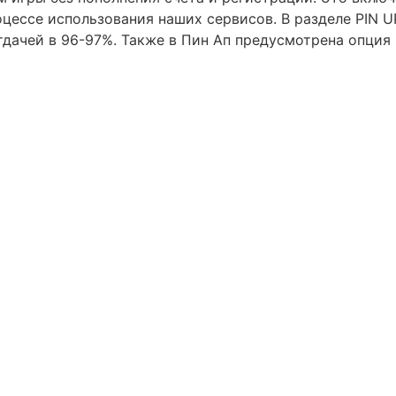
оцессе использования наших сервисов. В разделе PIN U
дачей в 96-97%. Также в Пин Ап предусмотрена опция 