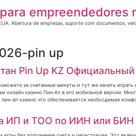
s para empreendedores
EUA. Abertura de empresas, suporte com documentos, veíc
2026-pin up
стан Pin Up KZ Официальный
 сможете за считанные минуты и тут же начать играть
м онлайн казино Пин Ап в его мобильной версии. Мног
у пин-ап казино что обеспечивается необходимая комф
а ИП и ТОО по ИИН или БИН
м игры без пополнения счета и регистрации. Это вклю