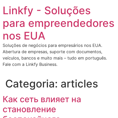
Ir
Linkfy - Soluções
para
o
para empreendedores
conteúdo
nos EUA
Soluções de negócios para empresários nos EUA.
Abertura de empresas, suporte com documentos,
veículos, bancos e muito mais – tudo em português.
Fale com a Linkfy Business.
Categoria:
articles
Как сеть влияет на
становление