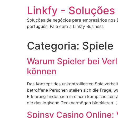
Ir
Linkfy - Soluçõe
para
o
Soluções de negócios para empresários nos 
conteúdo
português. Fale com a Linkfy Business.
Categoria:
Spiele
Warum Spieler bei Ver
können
Das Konzept des unkontrollierten Spielverhalt
betroffene Personen stellen sich die Frage, 
Erklärung findet sich in einem komplizierte
die das logische Denkvermögen blockieren. [
Spinsy Casino Online: 