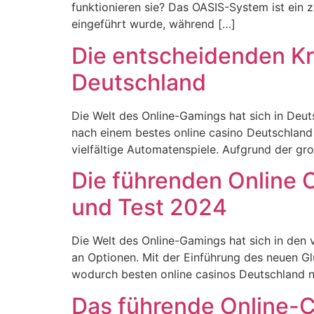
funktionieren sie? Das OASIS-System ist ein
eingeführt wurde, während […]
Die entscheidenden Kri
Deutschland
Die Welt des Online-Gamings hat sich in Deut
nach einem bestes online casino Deutschland 
vielfältige Automatenspiele. Aufgrund der gr
Die führenden Online C
und Test 2024
Die Welt des Online-Gamings hat sich in den 
an Optionen. Mit der Einführung des neuen Glü
wodurch besten online casinos Deutschland n
Das führende Online-C