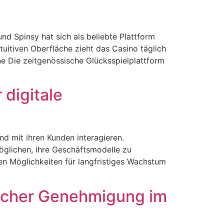
d Spinsy hat sich als beliebte Plattform
uitiven Oberfläche zieht das Casino täglich
e Die zeitgenössische Glücksspielplattform
digitale
d mit ihren Kunden interagieren.
glichen, ihre Geschäftsmodelle zu
hen Möglichkeiten für langfristiges Wachstum
tscher Genehmigung im