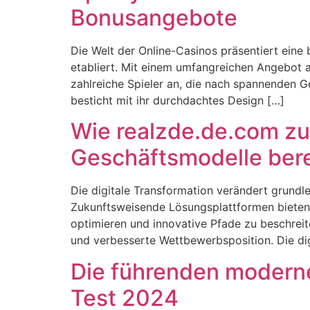
Bonusangebote
Die Welt der Online-Casinos präsentiert eine
etabliert. Mit einem umfangreichen Angebot a
zahlreiche Spieler an, die nach spannenden 
besticht mit ihr durchdachtes Design […]
Wie realzde.de.com zu
Geschäftsmodelle berei
Die digitale Transformation verändert grundl
Zukunftsweisende Lösungsplattformen bieten 
optimieren und innovative Pfade zu beschreit
und verbesserte Wettbewerbsposition. Die dig
Die führenden modern
Test 2024