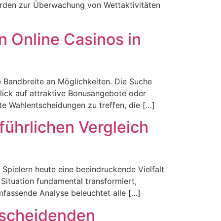
örden zur Überwachung von Wettaktivitäten
n Online Casinos in
e Bandbreite an Möglichkeiten. Die Suche
lick auf attraktive Bonusangebote oder
te Wahlentscheidungen zu treffen, die […]
führlichen Vergleich
Spielern heute eine beeindruckende Vielfalt
 Situation fundamental transformiert,
fassende Analyse beleuchtet alle […]
tscheidenden