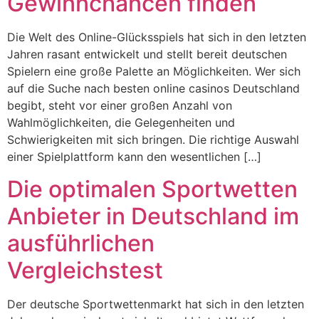
Gewinnchancen finden
Die Welt des Online-Glücksspiels hat sich in den letzten
Jahren rasant entwickelt und stellt bereit deutschen
Spielern eine große Palette an Möglichkeiten. Wer sich
auf die Suche nach besten online casinos Deutschland
begibt, steht vor einer großen Anzahl von
Wahlmöglichkeiten, die Gelegenheiten und
Schwierigkeiten mit sich bringen. Die richtige Auswahl
einer Spielplattform kann den wesentlichen […]
Die optimalen Sportwetten
Anbieter in Deutschland im
ausführlichen
Vergleichstest
Der deutsche Sportwettenmarkt hat sich in den letzten