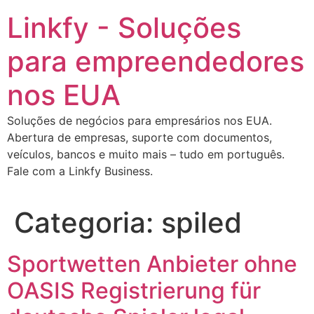
Ir
Linkfy - Soluções
para
o
para empreendedores
conteúdo
nos EUA
Soluções de negócios para empresários nos EUA.
Abertura de empresas, suporte com documentos,
veículos, bancos e muito mais – tudo em português.
Fale com a Linkfy Business.
Categoria:
spiled
Sportwetten Anbieter ohne
OASIS Registrierung für