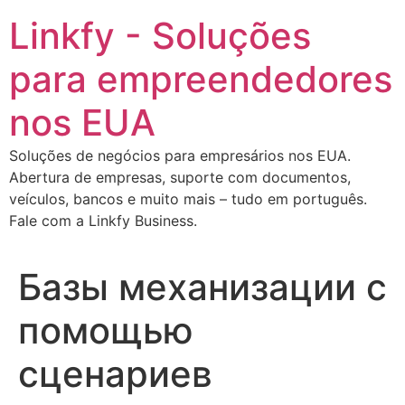
Ir
Linkfy - Soluções
para
o
para empreendedores
conteúdo
nos EUA
Soluções de negócios para empresários nos EUA.
Abertura de empresas, suporte com documentos,
veículos, bancos e muito mais – tudo em português.
Fale com a Linkfy Business.
Базы механизации с
помощью
сценариев