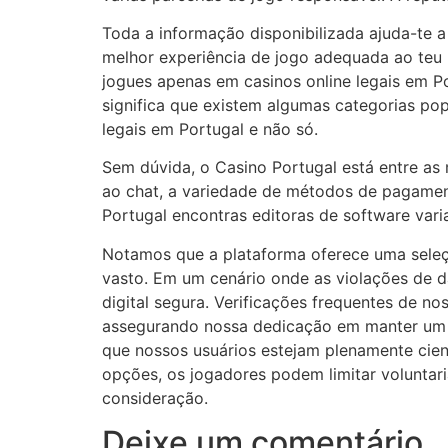
Toda a informação disponibilizada ajuda-te a
melhor experiência de jogo adequada ao teu 
jogues apenas em casinos online legais em Po
significa que existem algumas categorias po
legais em Portugal e não só.
Sem dúvida, o Casino Portugal está entre as
ao chat, a variedade de métodos de pagament
Portugal encontras editoras de software var
Notamos que a plataforma oferece uma seleç
vasto. Em um cenário onde as violações de d
digital segura. Verificações frequentes de no
assegurando nossa dedicação em manter um 
que nossos usuários estejam plenamente cien
opções, os jogadores podem limitar voluntar
consideração.
Deixe um comentário