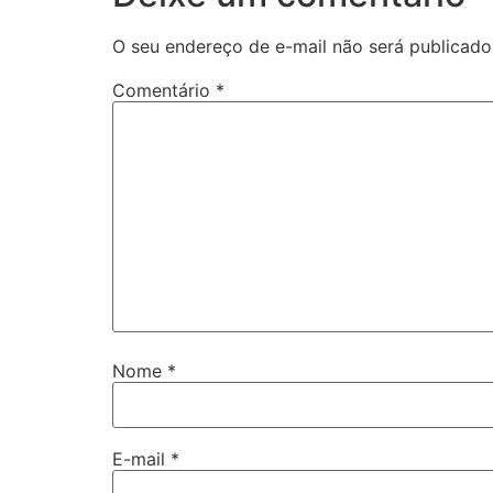
O seu endereço de e-mail não será publicado
Comentário
*
Nome
*
E-mail
*