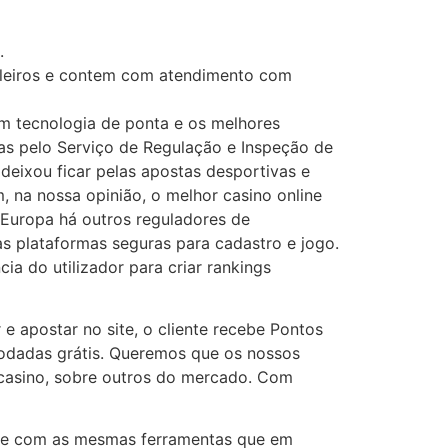
.
sileiros e contem com atendimento com
m tecnologia de ponta e os melhores
das pelo Serviço de Regulação e Inspeção de
deixou ficar pelas apostas desportivas e
 na nossa opinião, o melhor casino online
 Europa há outros reguladores de
s plataformas seguras para cadastro e jogo.
 do utilizador para criar rankings
e apostar no site, o cliente recebe Pontos
 rodadas grátis. Queremos que os nossos
 casino, sobre outros do mercado. Com
as e com as mesmas ferramentas que em