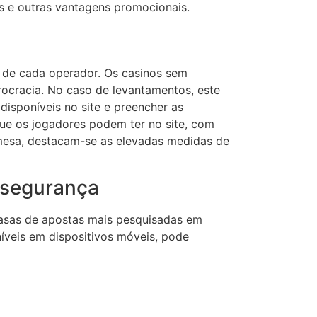
is e outras vantagens promocionais.
 de cada operador. Os casinos sem
ocracia. No caso de levantamentos, este
isponíveis no site e preencher as
ue os jogadores podem ter no site, com
e mesa, destacam-se as elevadas medidas de
r segurança
casas de apostas mais pesquisadas em
íveis em dispositivos móveis, pode