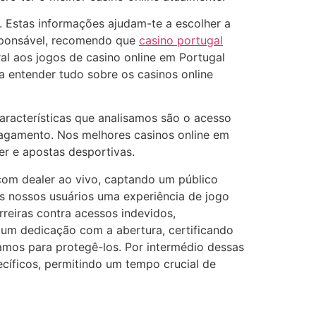
l. Estas informações ajudam-te a escolher a
responsável, recomendo que
casino portugal
al aos jogos de casino online em Portugal
a entender tudo sobre os casinos online
aracterísticas que analisamos são o acesso
pagamento. Nos melhores casinos online em
er e apostas desportivas.
com dealer ao vivo, captando um público
s nossos usuários uma experiência de jogo
rreiras contra acessos indevidos,
um dedicação com a abertura, certificando
amos para protegê-los. Por intermédio dessas
cíficos, permitindo um tempo crucial de