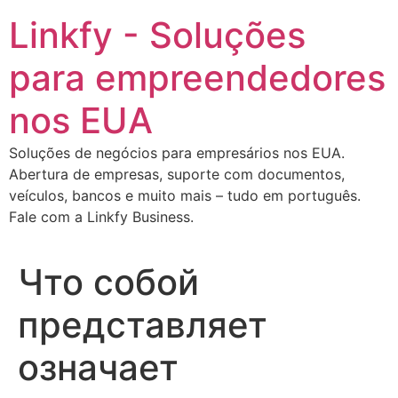
Ir
Linkfy - Soluções
para
o
para empreendedores
conteúdo
nos EUA
Soluções de negócios para empresários nos EUA.
Abertura de empresas, suporte com documentos,
veículos, bancos e muito mais – tudo em português.
Fale com a Linkfy Business.
Что собой
представляет
означает