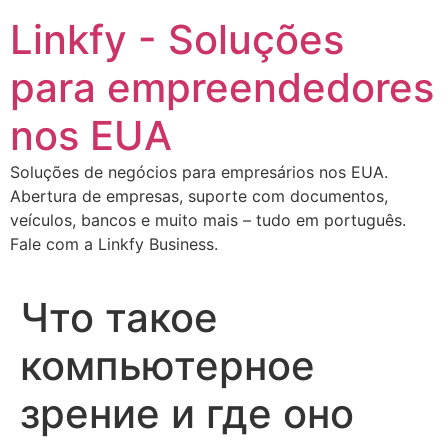
Ir
Linkfy - Soluções
para
o
para empreendedores
conteúdo
nos EUA
Soluções de negócios para empresários nos EUA.
Abertura de empresas, suporte com documentos,
veículos, bancos e muito mais – tudo em português.
Fale com a Linkfy Business.
Что такое
компьютерное
зрение и где оно