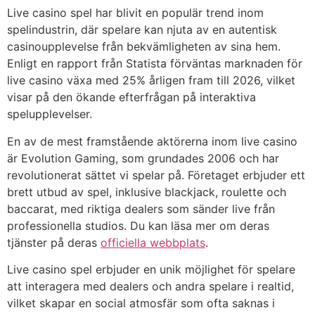
Live casino spel har blivit en populär trend inom
spelindustrin, där spelare kan njuta av en autentisk
casinoupplevelse från bekvämligheten av sina hem.
Enligt en rapport från Statista förväntas marknaden för
live casino växa med 25% årligen fram till 2026, vilket
visar på den ökande efterfrågan på interaktiva
spelupplevelser.
En av de mest framstående aktörerna inom live casino
är Evolution Gaming, som grundades 2006 och har
revolutionerat sättet vi spelar på. Företaget erbjuder ett
brett utbud av spel, inklusive blackjack, roulette och
baccarat, med riktiga dealers som sänder live från
professionella studios. Du kan läsa mer om deras
tjänster på deras
officiella webbplats
.
Live casino spel erbjuder en unik möjlighet för spelare
att interagera med dealers och andra spelare i realtid,
vilket skapar en social atmosfär som ofta saknas i