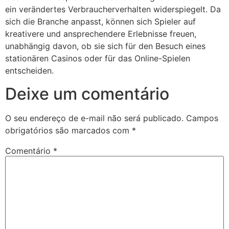
ein verändertes Verbraucherverhalten widerspiegelt. Da
sich die Branche anpasst, können sich Spieler auf
kreativere und ansprechendere Erlebnisse freuen,
unabhängig davon, ob sie sich für den Besuch eines
stationären Casinos oder für das Online-Spielen
entscheiden.
Deixe um comentário
O seu endereço de e-mail não será publicado.
Campos
obrigatórios são marcados com
*
Comentário
*