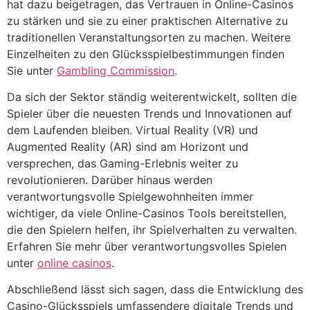
hat dazu beigetragen, das Vertrauen in Online-Casinos
zu stärken und sie zu einer praktischen Alternative zu
traditionellen Veranstaltungsorten zu machen. Weitere
Einzelheiten zu den Glücksspielbestimmungen finden
Sie unter
Gambling Commission
.
Da sich der Sektor ständig weiterentwickelt, sollten die
Spieler über die neuesten Trends und Innovationen auf
dem Laufenden bleiben. Virtual Reality (VR) und
Augmented Reality (AR) sind am Horizont und
versprechen, das Gaming-Erlebnis weiter zu
revolutionieren. Darüber hinaus werden
verantwortungsvolle Spielgewohnheiten immer
wichtiger, da viele Online-Casinos Tools bereitstellen,
die den Spielern helfen, ihr Spielverhalten zu verwalten.
Erfahren Sie mehr über verantwortungsvolles Spielen
unter
online casinos
.
Abschließend lässt sich sagen, dass die Entwicklung des
Casino-Glücksspiels umfassendere digitale Trends und