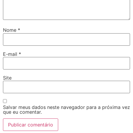
Nome
*
E-mail
*
Site
Salvar meus dados neste navegador para a próxima vez
que eu comentar.