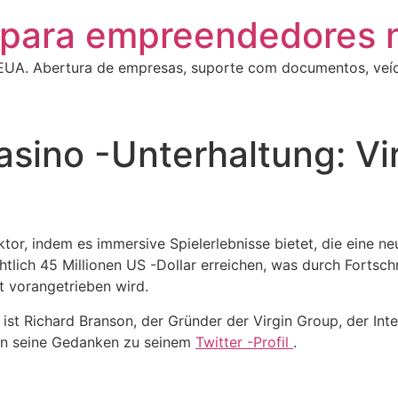
s para empreendedores
EUA. Abertura de empresas, suporte com documentos, veíc
sino -Unterhaltung: Vir
tor, indem es immersive Spielerlebnisse bietet, die eine n
htlich 45 Millionen US -Dollar erreichen, was durch Fortschr
t vorangetrieben wird.
ist Richard Branson, der Gründer der Virgin Group, der Int
en seine Gedanken zu seinem
Twitter -Profil
.