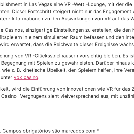
blishment in Las Vegas eine VR -Wett -Lounge, mit der die
ten. Dieser Fortschritt steigert nicht nur das Engagement d
 Weitere Informationen zu den Auswirkungen von VR auf das 
 Casinos, einzigartige Einstellungen zu erstellen, die den
tspielern in einem simulierten Raum befassen und den inte
wird erwartet, dass die Reichweite dieser Ereignisse wächs
chung von VR -Glücksspielhäusern vorsichtig bleiben. Es is
ere Begegnung mit Spielen zu gewährleisten. Darüber hinaus
 wie z. B. kinetische Übelkeit, den Spielern helfen, ihre V
 unter
vox casino
.
kelt, wird die Einführung von Innovationen wie VR für das 
 Casino -Vergnügens sieht vielversprechend aus, mit unzäh
.
Campos obrigatórios são marcados com
*