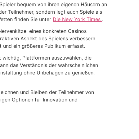
 Spieler bequem von ihren eigenen Häusern an
er Teilnehmer, sondern legt auch Spiele als
Wetten finden Sie unter
Die New York Times
.
 Nervenkitzel eines konkreten Casinos
raktiven Aspekt des Spielens verbessern.
t und ein größeres Publikum erfasst.
t wichtig, Plattformen auszuwählen, die
 kann das Verständnis der wahrscheinlichen
eranstaltung ohne Unbehagen zu genießen.
Zeichnen und Bleiben der Teilnehmer von
ligen Optionen für Innovation und