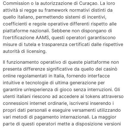
Commission o la autorizzazione di Curaçao. La loro
attività si regge su framework normativi distinti da
quello italiano, permettendo sistemi di incentivi,
coefficienti e regole operative differenti rispetto alle
piattaforme nazionali. Sebbene non dispongano di
l’certificazione AAMS, questi operatori garantiscono
misure di tutela e trasparenza certificati dalle rispettive
autorità di licensing.
Il funzionamento operativo di queste piattaforme non
presenta differenze significative da quello dei casinò
online regolamentati in Italia, fornendo interfacce
intuitive e tecnologie di ultima generazione per
garantire un’esperienza di gioco senza interruzioni. Gli
utenti italiani riescono ad accedere ai tokens attraverso
connessioni internet ordinarie, iscriversi inserendo i
propri dati personali e eseguire versamenti utilizzando
vari metodi di pagamento internazionali. La maggior
parte di questi operatori mette a disposizione versioni