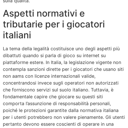
sulla qualità.
Aspetti normativi e
tributarie per i giocatori
italiani
La tema della legalità costituisce uno degli aspetti più
dibattuti quando si parla di gioco su internet su
piattaforme estere. In Italia, la legislazione vigente non
contempla sanzioni dirette per i giocatori che usano siti
non aams con licenze internazionali valide,
concentrandosi invece sugli operatori non autorizzati
che forniscono servizi sul suolo italiano. Tuttavia, è
fondamentale capire che giocare su questi siti
comporta l’assunzione di responsabilità personali,
poiché le protezioni garantite dalla normativa italiana
per i utenti potrebbero non valere pienamente. Gli utenti
pertanto devono essere coscienti di operare in una