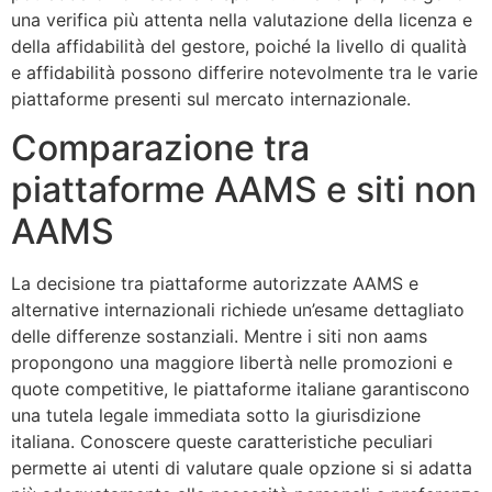
una verifica più attenta nella valutazione della licenza e
della affidabilità del gestore, poiché la livello di qualità
e affidabilità possono differire notevolmente tra le varie
piattaforme presenti sul mercato internazionale.
Comparazione tra
piattaforme AAMS e siti non
AAMS
La decisione tra piattaforme autorizzate AAMS e
alternative internazionali richiede un’esame dettagliato
delle differenze sostanziali. Mentre i siti non aams
propongono una maggiore libertà nelle promozioni e
quote competitive, le piattaforme italiane garantiscono
una tutela legale immediata sotto la giurisdizione
italiana. Conoscere queste caratteristiche peculiari
permette ai utenti di valutare quale opzione si si adatta