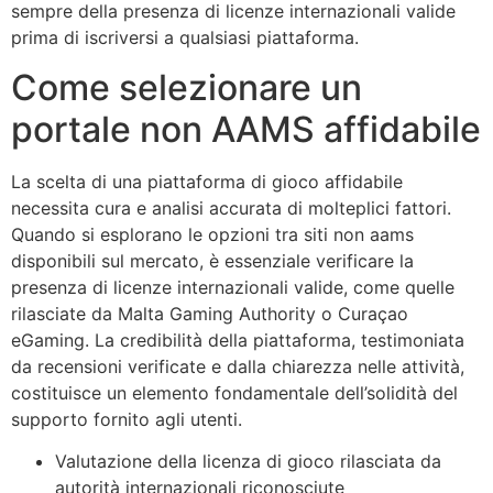
sempre della presenza di licenze internazionali valide
prima di iscriversi a qualsiasi piattaforma.
Come selezionare un
portale non AAMS affidabile
La scelta di una piattaforma di gioco affidabile
necessita cura e analisi accurata di molteplici fattori.
Quando si esplorano le opzioni tra siti non aams
disponibili sul mercato, è essenziale verificare la
presenza di licenze internazionali valide, come quelle
rilasciate da Malta Gaming Authority o Curaçao
eGaming. La credibilità della piattaforma, testimoniata
da recensioni verificate e dalla chiarezza nelle attività,
costituisce un elemento fondamentale dell’solidità del
supporto fornito agli utenti.
Valutazione della licenza di gioco rilasciata da
autorità internazionali riconosciute