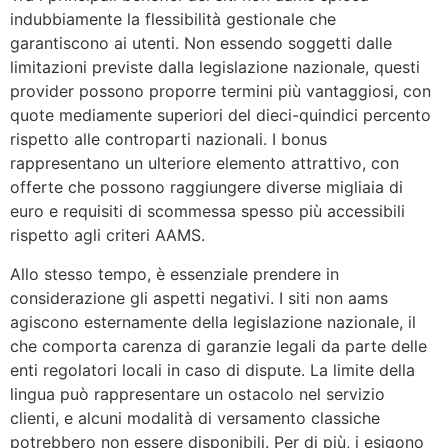
indubbiamente la flessibilità gestionale che
garantiscono ai utenti. Non essendo soggetti dalle
limitazioni previste dalla legislazione nazionale, questi
provider possono proporre termini più vantaggiosi, con
quote mediamente superiori del dieci-quindici percento
rispetto alle controparti nazionali. I bonus
rappresentano un ulteriore elemento attrattivo, con
offerte che possono raggiungere diverse migliaia di
euro e requisiti di scommessa spesso più accessibili
rispetto agli criteri AAMS.
Allo stesso tempo, è essenziale prendere in
considerazione gli aspetti negativi. I siti non aams
agiscono esternamente della legislazione nazionale, il
che comporta carenza di garanzie legali da parte delle
enti regolatori locali in caso di dispute. La limite della
lingua può rappresentare un ostacolo nel servizio
clienti, e alcuni modalità di versamento classiche
potrebbero non essere disponibili. Per di più, i esigono