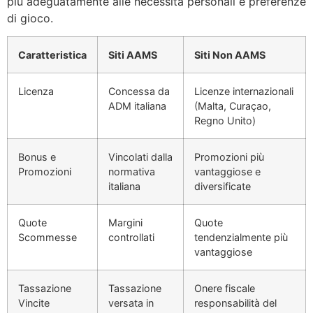
più adeguatamente alle necessità personali e preferenze
di gioco.
Caratteristica
Siti AAMS
Siti Non AAMS
Licenza
Concessa da
Licenze internazionali
ADM italiana
(Malta, Curaçao,
Regno Unito)
Bonus e
Vincolati dalla
Promozioni più
Promozioni
normativa
vantaggiose e
italiana
diversificate
Quote
Margini
Quote
Scommesse
controllati
tendenzialmente più
vantaggiose
Tassazione
Tassazione
Onere fiscale
Vincite
versata in
responsabilità del