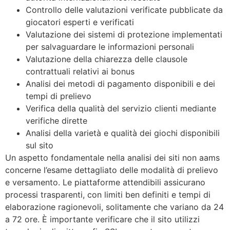
Controllo delle valutazioni verificate pubblicate da
giocatori esperti e verificati
Valutazione dei sistemi di protezione implementati
per salvaguardare le informazioni personali
Valutazione della chiarezza delle clausole
contrattuali relativi ai bonus
Analisi dei metodi di pagamento disponibili e dei
tempi di prelievo
Verifica della qualità del servizio clienti mediante
verifiche dirette
Analisi della varietà e qualità dei giochi disponibili
sul sito
Un aspetto fondamentale nella analisi dei siti non aams
concerne l’esame dettagliato delle modalità di prelievo
e versamento. Le piattaforme attendibili assicurano
processi trasparenti, con limiti ben definiti e tempi di
elaborazione ragionevoli, solitamente che variano da 24
a 72 ore. È importante verificare che il sito utilizzi