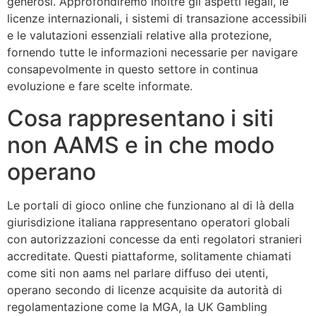
generosi. Approfondiremo inoltre gli aspetti legali, le
licenze internazionali, i sistemi di transazione accessibili
e le valutazioni essenziali relative alla protezione,
fornendo tutte le informazioni necessarie per navigare
consapevolmente in questo settore in continua
evoluzione e fare scelte informate.
Cosa rappresentano i siti
non AAMS e in che modo
operano
Le portali di gioco online che funzionano al di là della
giurisdizione italiana rappresentano operatori globali
con autorizzazioni concesse da enti regolatori stranieri
accreditate. Questi piattaforme, solitamente chiamati
come siti non aams nel parlare diffuso dei utenti,
operano secondo di licenze acquisite da autorità di
regolamentazione come la MGA, la UK Gambling