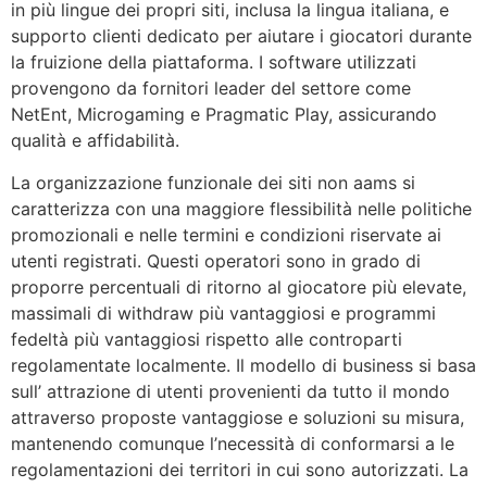
in più lingue dei propri siti, inclusa la lingua italiana, e
supporto clienti dedicato per aiutare i giocatori durante
la fruizione della piattaforma. I software utilizzati
provengono da fornitori leader del settore come
NetEnt, Microgaming e Pragmatic Play, assicurando
qualità e affidabilità.
La organizzazione funzionale dei siti non aams si
caratterizza con una maggiore flessibilità nelle politiche
promozionali e nelle termini e condizioni riservate ai
utenti registrati. Questi operatori sono in grado di
proporre percentuali di ritorno al giocatore più elevate,
massimali di withdraw più vantaggiosi e programmi
fedeltà più vantaggiosi rispetto alle controparti
regolamentate localmente. Il modello di business si basa
sull’ attrazione di utenti provenienti da tutto il mondo
attraverso proposte vantaggiose e soluzioni su misura,
mantenendo comunque l’necessità di conformarsi a le
regolamentazioni dei territori in cui sono autorizzati. La