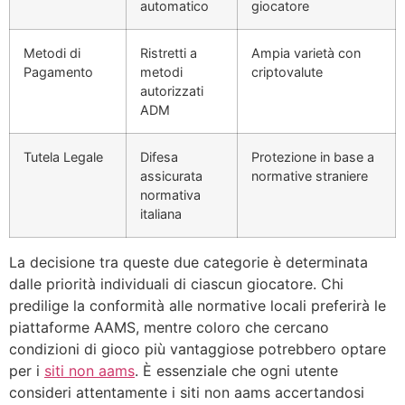
automatico
giocatore
Metodi di
Ristretti a
Ampia varietà con
Pagamento
metodi
criptovalute
autorizzati
ADM
Tutela Legale
Difesa
Protezione in base a
assicurata
normative straniere
normativa
italiana
La decisione tra queste due categorie è determinata
dalle priorità individuali di ciascun giocatore. Chi
predilige la conformità alle normative locali preferirà le
piattaforme AAMS, mentre coloro che cercano
condizioni di gioco più vantaggiose potrebbero optare
per i
siti non aams
. È essenziale che ogni utente
consideri attentamente i siti non aams accertandosi