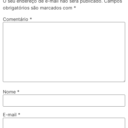
O seu endereço de e-mail não será publicado.
Campos
obrigatórios são marcados com
*
Comentário
*
Nome
*
E-mail
*