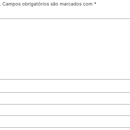
.
Campos obrigatórios são marcados com
*