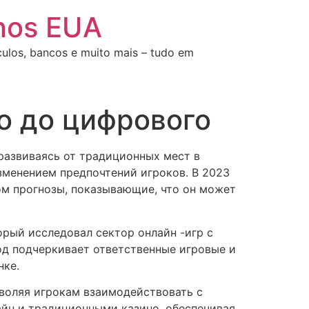
 nos EUA
ulos, bancos e muito mais – tudo em
о до цифрового
развиваясь от традиционных мест в
зменением предпочтений игроков. В 2023
ом прогнозы, показывающие, что он может
орый исследовал сектор онлайн -игр с
тод подчеркивает ответственные игровые и
нке.
зволяя игрокам взаимодействовать с
йн и традиционными казино, обеспечивая