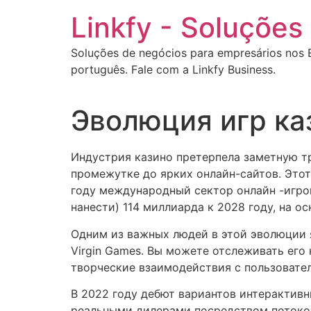
Ir
Linkfy - Soluçõe
para
o
Soluções de negócios para empresários nos 
conteúdo
português. Fale com a Linkfy Business.
Эволюция игр ка
Индустрия казино претерпела заметную т
промежутке до ярких онлайн-сайтов. Это
году международный сектор онлайн -игро
нанести) 114 миллиарда к 2028 году, на ос
Одним из важных людей в этой эволюции я
Virgin Games. Вы можете отслеживать ег
творческие взаимодействия с пользовател
В 2022 году дебют вариантов интерактивн
реальными дилерами посредством потоков