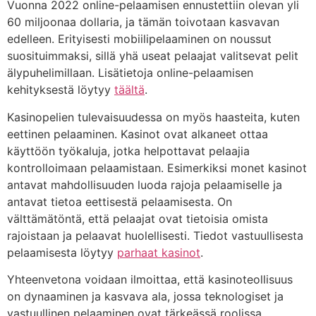
Vuonna 2022 online-pelaamisen ennustettiin olevan yli
60 miljoonaa dollaria, ja tämän toivotaan kasvavan
edelleen. Erityisesti mobiilipelaaminen on noussut
suosituimmaksi, sillä yhä useat pelaajat valitsevat pelit
älypuhelimillaan. Lisätietoja online-pelaamisen
kehityksestä löytyy
täältä
.
Kasinopelien tulevaisuudessa on myös haasteita, kuten
eettinen pelaaminen. Kasinot ovat alkaneet ottaa
käyttöön työkaluja, jotka helpottavat pelaajia
kontrolloimaan pelaamistaan. Esimerkiksi monet kasinot
antavat mahdollisuuden luoda rajoja pelaamiselle ja
antavat tietoa eettisestä pelaamisesta. On
välttämätöntä, että pelaajat ovat tietoisia omista
rajoistaan ja pelaavat huolellisesti. Tiedot vastuullisesta
pelaamisesta löytyy
parhaat kasinot
.
Yhteenvetona voidaan ilmoittaa, että kasinoteollisuus
on dynaaminen ja kasvava ala, jossa teknologiset ja
vastuullinen pelaaminen ovat tärkeässä roolissa.