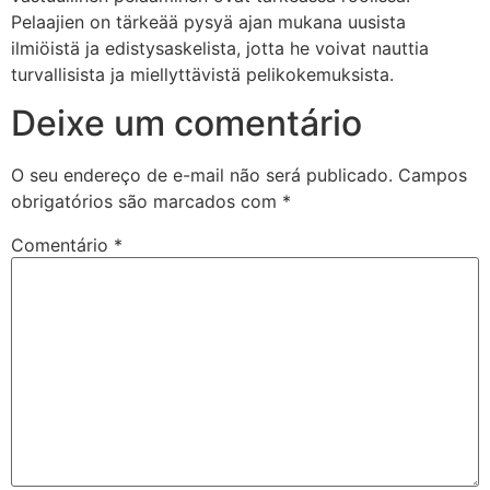
Pelaajien on tärkeää pysyä ajan mukana uusista
ilmiöistä ja edistysaskelista, jotta he voivat nauttia
turvallisista ja miellyttävistä pelikokemuksista.
Deixe um comentário
O seu endereço de e-mail não será publicado.
Campos
obrigatórios são marcados com
*
Comentário
*