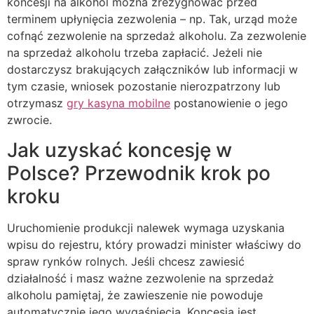
koncesji na alkohol można zrezygnować przed
terminem upłynięcia zezwolenia – np. Tak, urząd może
cofnąć zezwolenie na sprzedaż alkoholu. Za zezwolenie
na sprzedaż alkoholu trzeba zapłacić. Jeżeli nie
dostarczysz brakujących załączników lub informacji w
tym czasie, wniosek pozostanie nierozpatrzony lub
otrzymasz
gry kasyna mobilne
postanowienie o jego
zwrocie.
Jak uzyskać koncesję w
Polsce? Przewodnik krok po
kroku
Uruchomienie produkcji nalewek wymaga uzyskania
wpisu do rejestru, który prowadzi minister właściwy do
spraw rynków rolnych. Jeśli chcesz zawiesić
działalność i masz ważne zezwolenie na sprzedaż
alkoholu pamiętaj, że zawieszenie nie powoduje
automatycznie jego wygaśnięcia. Koncesja jest