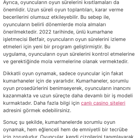
Ayrıca, oyuncuların oyun sürelerini kısıtlamaları da
önemlidir. Uzun süreli oyun toplantıları, karar verme
becerilerini olumsuz etkileyebilir. Bu sebep ile,
oyuncuların belirli dönemlerde mola almaları
önerilmektedir. 2022 tarihinde, ünlü kumarhane
işletmecisi Betfair, oyuncuların oyun sürelerini izleme
etmeleri için yeni bir program geliştirmiştir. Bu
uygulama, oyuncuların oyun sürelerini kontrol etmelerine
ve gerektiğinde mola vermelerine olanak vermektedir.
Dikkatli oyun oynamak, sadece oyuncular için fakat
kumarhaneler için de yararlıdır. Kumarhaneler, sorumlu
oyun prosedürlerini benimseyerek, oyuncuların inancını
kazanmakta ve uzun süreçte daha devamlı bir iş modeli
kurmaktadır. Daha fazla bilgi için
canlı casino siteleri
adresini görmek edebilirsiniz.
Sonuç şu şekilde, kumarhanelerde sorumlu oyun
oynamak, hem eğlenceli hem de emniyetli bir tecrübe
için zorunludur. Oyuncular, kendi çizgilerini tanımlayarak