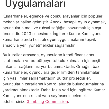
Uygulamaları
Kumarhaneler, eğlence ve coşku arayanlar için popüler
mekanlar haline gelmiştir. Ancak, hesaplı oyun oynamak,
oyuncuların mali ve ruhsal sağlığını savunmak için aşırı
önemlidir. 2023 senesinde, İngiltere Kumar Komisyonu,
kumarhanelerde hesaplı oyun uygulamalarını teşvik
amacıyla yeni yönetmelikler sağlamıştır.
Bu kurallar arasında, oyuncuların kendi finanslarını
saptamaları ve bu bütçeye tutkulu kalmaları için çeşitli
imkanlar sağlanması yer bulunmaktadır. Örneğin, bazı
kumarhaneler, oyunculara gider limitleri tanımlamaları
için yazılımlar sağlamaktadır. Bu tür prosedürler,
oyuncuların zararlarını kontrol altında bulundurmalarına
yardımcı olmaktadır. Daha fazla veri için İngiltere Kumar
Komisyonu’nun resmi web sayfasını incelemek
edebilirsiniz:
Gambling Commission
.