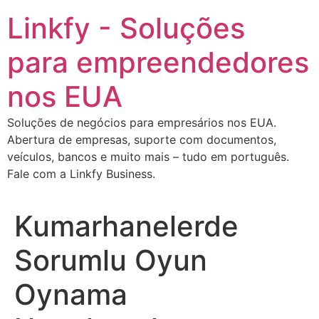
Ir
Linkfy - Soluções
para
o
para empreendedores
conteúdo
nos EUA
Soluções de negócios para empresários nos EUA.
Abertura de empresas, suporte com documentos,
veículos, bancos e muito mais – tudo em português.
Fale com a Linkfy Business.
Kumarhanelerde
Sorumlu Oyun
Oynama