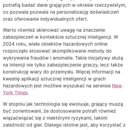
potrafią badać dane grających w okresie rzeczywistym,
co pozwala pozwala na personalizację doświadczeń
oraz oferowanie indywidualnych ofert.
Warto również skierować uwagę na znaczenie
zabezpieczeń w kontekście sztucznej inteligencji. W
2024 roku, wiele obiektów hazardowych online
rozpoczęło stosować skomplikowane metody do
wykrywania fraudów i anomalie. Takie inicjatywy służą
na intencji nie tylko zabezpieczenie graczy, lecz także
konstrukcję wiary do przemysłu. Więcej informacji na
kwestię aplikacji sztucznej inteligencji w grach
hazardowych jest możliwe wyszukać na serwisie
New
York Times
.
W stopniu jak technologia się ewoluuje, grający muszą
być zorientowani, że dostosowanie potrafi również
wiązaćwiązać się z niektórymi ryzykami, takimi
zależność od gier. Dlatego istotne jest, aby korzystać z