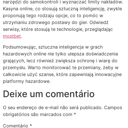
narzędzi do samokontroli i wyznaczać limity nakładów.
Kasyna online, co stosują sztuczną inteligencję, zwykle
proponują tego rodzaju opcje, co to pomóc w
utrzymaniu zdrowego postawy do gier. Odwiedź
serwisy, które stosują te technologie, przeglądając
mostbet
.
Podsumowując, sztuczna inteligencja w grach
hazardowych online nie tylko ulepsza doświadczenia
grających, lecz również zwiększa ochronę i wiarę do
przemysłu. Warto monitorować te przemiany, żeby w
całkowicie użyć szanse, które zapewniają innowacyjne
platformy hazardowe.
Deixe um comentário
O seu endereço de e-mail não será publicado.
Campos
obrigatórios são marcados com
*
Comentário
*