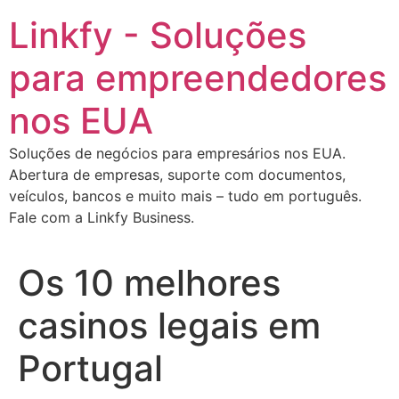
Ir
Linkfy - Soluções
para
o
para empreendedores
conteúdo
nos EUA
Soluções de negócios para empresários nos EUA.
Abertura de empresas, suporte com documentos,
veículos, bancos e muito mais – tudo em português.
Fale com a Linkfy Business.
Os 10 melhores
casinos legais em
Portugal