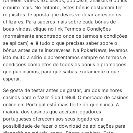
torneios, vídeos exclusivos, podcasts, análises e bónus
e muito mais. No entanto, estes bónus costumam ter
requisitos de aposta que deves verificar antes de os
utilizares. Para saberes mais sobre cada bónus de
boas-vindas, clique no link Termos e Condições
(normalmente encontrado onde os termos e condições
se aplicam) e lê tudo o que precisas saber sobre o
bónus antes de te inscreveres. Na PokerNews, levamos
isto muito a sério e apresentamos sempre os termos e
condições completos de todos os bónus e promoções
que publicamos, para que saibas exatamente o que
esperar.
Se gosta de testar antes de gastar, um dos melhores
casinos para o fazer é da LeBull. O mercado de casinos
online em Portugal está mais forte do que nunca. A
maioria dos casinos que aceitam jogadores
portugueses oferecem aos seus jogadores a
possibilidade de fazer o download de aplicações para
dispositivos móveis, como iPhone e tablets. Este