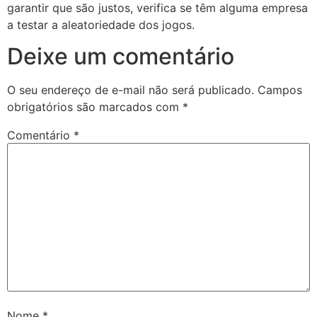
garantir que são justos, verifica se têm alguma empresa
a testar a aleatoriedade dos jogos.
Deixe um comentário
O seu endereço de e-mail não será publicado.
Campos
obrigatórios são marcados com
*
Comentário
*
Nome
*