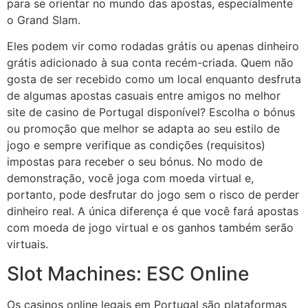
para se orientar no mundo das apostas, especialmente
o Grand Slam.
Eles podem vir como rodadas grátis ou apenas dinheiro
grátis adicionado à sua conta recém-criada. Quem não
gosta de ser recebido como um local enquanto desfruta
de algumas apostas casuais entre amigos no melhor
site de casino de Portugal disponível? Escolha o bónus
ou promoção que melhor se adapta ao seu estilo de
jogo e sempre verifique as condições (requisitos)
impostas para receber o seu bónus. No modo de
demonstração, você joga com moeda virtual e,
portanto, pode desfrutar do jogo sem o risco de perder
dinheiro real. A única diferença é que você fará apostas
com moeda de jogo virtual e os ganhos também serão
virtuais.
Slot Machines: ESC Online
Os casinos online legais em Portugal são plataformas