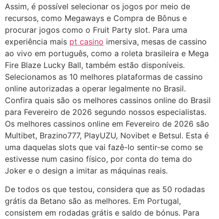
Assim, é possível selecionar os jogos por meio de
recursos, como Megaways e Compra de Bônus e
procurar jogos como o Fruit Party slot. Para uma
experiência mais
pt casino
imersiva, mesas de cassino
ao vivo em português, como a roleta brasileira e Mega
Fire Blaze Lucky Ball, também estão disponíveis.
Selecionamos as 10 melhores plataformas de cassino
online autorizadas a operar legalmente no Brasil.
Confira quais são os melhores cassinos online do Brasil
para Fevereiro de 2026 segundo nossos especialistas.
Os melhores cassinos online em Fevereiro de 2026 são
Multibet, Brazino777, PlayUZU, Novibet e Betsul. Esta é
uma daquelas slots que vai fazê-lo sentir-se como se
estivesse num casino físico, por conta do tema do
Joker e o design a imitar as máquinas reais.
De todos os que testou, considera que as 50 rodadas
grátis da Betano são as melhores. Em Portugal,
consistem em rodadas grátis e saldo de bónus. Para