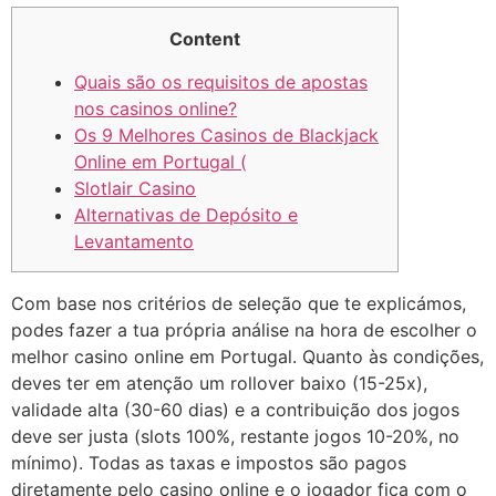
Content
Quais são os requisitos de apostas
nos casinos online?
Os 9 Melhores Casinos de Blackjack
Online em Portugal (
Slotlair Casino
Alternativas de Depósito e
Levantamento
Com base nos critérios de seleção que te explicámos,
podes fazer a tua própria análise na hora de escolher o
melhor casino online em Portugal. Quanto às condições,
deves ter em atenção um rollover baixo (15-25x),
validade alta (30-60 dias) e a contribuição dos jogos
deve ser justa (slots 100%, restante jogos 10-20%, no
mínimo). Todas as taxas e impostos são pagos
diretamente pelo casino online e o jogador fica com o