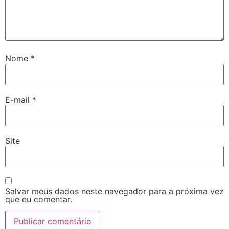
Nome
*
E-mail
*
Site
Salvar meus dados neste navegador para a próxima vez
que eu comentar.