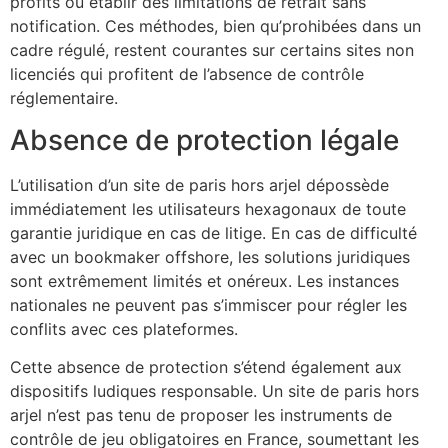
profits ou établir des limitations de retrait sans
notification. Ces méthodes, bien qu’prohibées dans un
cadre régulé, restent courantes sur certains sites non
licenciés qui profitent de l’absence de contrôle
réglementaire.
Absence de protection légale
L’utilisation d’un site de paris hors arjel dépossède
immédiatement les utilisateurs hexagonaux de toute
garantie juridique en cas de litige. En cas de difficulté
avec un bookmaker offshore, les solutions juridiques
sont extrêmement limités et onéreux. Les instances
nationales ne peuvent pas s’immiscer pour régler les
conflits avec ces plateformes.
Cette absence de protection s’étend également aux
dispositifs ludiques responsable. Un site de paris hors
arjel n’est pas tenu de proposer les instruments de
contrôle de jeu obligatoires en France, soumettant les