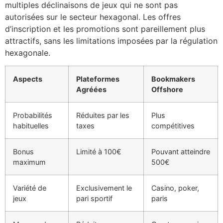
multiples déclinaisons de jeux qui ne sont pas
autorisées sur le secteur hexagonal. Les offres
d’inscription et les promotions sont pareillement plus
attractifs, sans les limitations imposées par la régulation
hexagonale.
Aspects
Plateformes
Bookmakers
Agréées
Offshore
Probabilités
Réduites par les
Plus
habituelles
taxes
compétitives
Bonus
Limité à 100€
Pouvant atteindre
maximum
500€
Variété de
Exclusivement le
Casino, poker,
jeux
pari sportif
paris