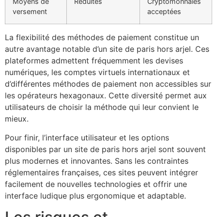
Moyens de
Réduites
Cryptomonnaies
versement
acceptées
La flexibilité des méthodes de paiement constitue un
autre avantage notable d’un site de paris hors arjel. Ces
plateformes admettent fréquemment les devises
numériques, les comptes virtuels internationaux et
d’différentes méthodes de paiement non accessibles sur
les opérateurs hexagonaux. Cette diversité permet aux
utilisateurs de choisir la méthode qui leur convient le
mieux.
Pour finir, l’interface utilisateur et les options
disponibles par un site de paris hors arjel sont souvent
plus modernes et innovantes. Sans les contraintes
réglementaires françaises, ces sites peuvent intégrer
facilement de nouvelles technologies et offrir une
interface ludique plus ergonomique et adaptable.