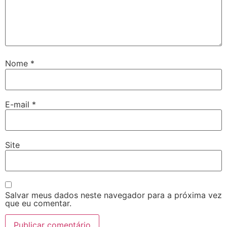
Nome
*
E-mail
*
Site
Salvar meus dados neste navegador para a próxima vez
que eu comentar.