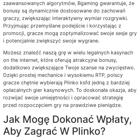
zaawansowanych algorytmów, Bgaming gwarantuje, że
bonusy są dynamicznie dostosowane do zachowań
graczy, zwiększając interaktywny wymiar rozgrywki.
Przyjmując przemyślane podejście i korzystając z
promocji, gracze mogą zoptymalizować swoje sesje gry
i potencjalnie zwiększyć swoje wygrane.
Możesz znaleźć naszą grę w wielu legalnych kasynach
on the internet, które oferują atrakcyjne bonusy,
dodatkowo zwiększające Twoje szanse na zwycięstwo.
Dzięki prostej mechanice i wysokiemu RTP, polscy
gracze chętnie wybierają Plinko ksfd jedną z bardziej
opłacalnych gier kasynowych. To doskonała okazja, aby
rozwijać swoje umiejętności i opracować strategię
przed rozpoczęciem gry na prawdziwe pieniądze.
Jak Mogę Dokonać Wpłaty,
Aby Zagrać W Plinko?