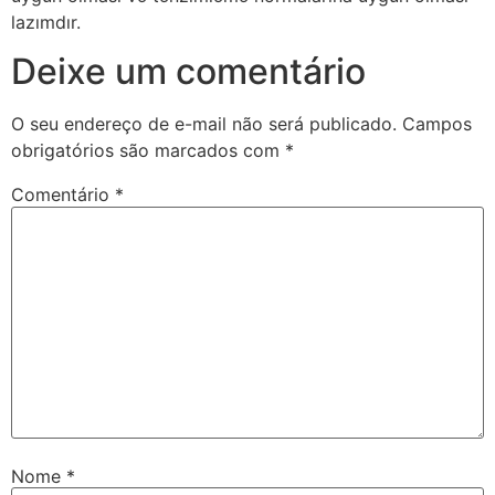
lazımdır.
Deixe um comentário
O seu endereço de e-mail não será publicado.
Campos
obrigatórios são marcados com
*
Comentário
*
Nome
*