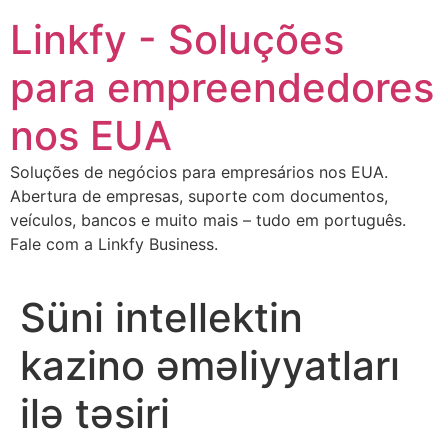
Ir
Linkfy - Soluções
para
o
para empreendedores
conteúdo
nos EUA
Soluções de negócios para empresários nos EUA.
Abertura de empresas, suporte com documentos,
veículos, bancos e muito mais – tudo em português.
Fale com a Linkfy Business.
Süni intellektin
kazino əməliyyatları
ilə təsiri