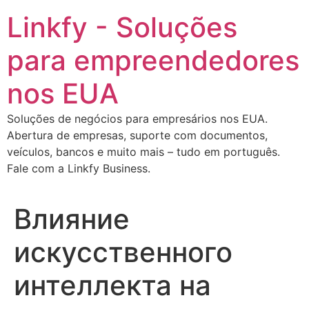
Ir
Linkfy - Soluções
para
o
para empreendedores
conteúdo
nos EUA
Soluções de negócios para empresários nos EUA.
Abertura de empresas, suporte com documentos,
veículos, bancos e muito mais – tudo em português.
Fale com a Linkfy Business.
Влияние
искусственного
интеллекта на