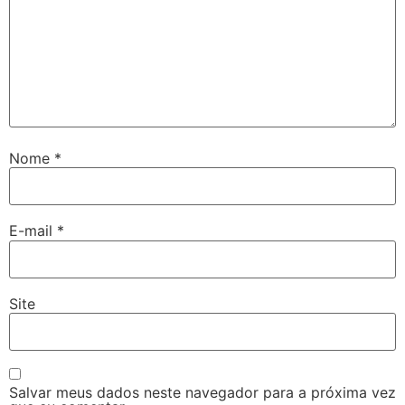
Nome
*
E-mail
*
Site
Salvar meus dados neste navegador para a próxima vez