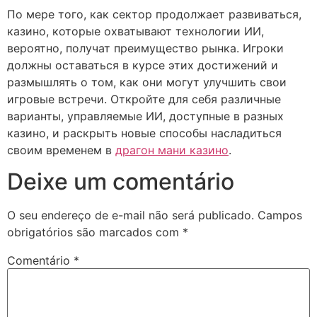
По мере того, как сектор продолжает развиваться,
казино, которые охватывают технологии ИИ,
вероятно, получат преимущество рынка. Игроки
должны оставаться в курсе этих достижений и
размышлять о том, как они могут улучшить свои
игровые встречи. Откройте для себя различные
варианты, управляемые ИИ, доступные в разных
казино, и раскрыть новые способы насладиться
своим временем в
драгон мани казино
.
Deixe um comentário
O seu endereço de e-mail não será publicado.
Campos
obrigatórios são marcados com
*
Comentário
*