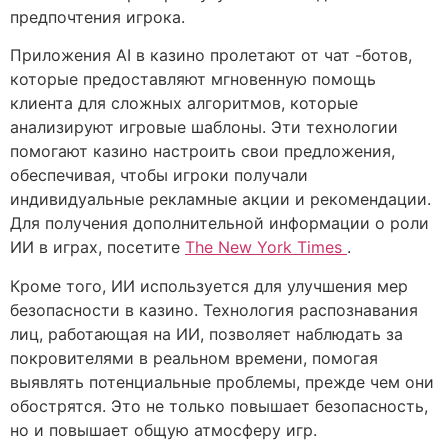
предпочтения игрока.
Приложения AI в казино пролетают от чат -ботов,
которые предоставляют мгновенную помощь
клиента для сложных алгоритмов, которые
анализируют игровые шаблоны. Эти технологии
помогают казино настроить свои предложения,
обеспечивая, чтобы игроки получали
индивидуальные рекламные акции и рекомендации.
Для получения дополнительной информации о роли
ИИ в играх, посетите
The New York Times
.
Кроме того, ИИ используется для улучшения мер
безопасности в казино. Технология распознавания
лиц, работающая на ИИ, позволяет наблюдать за
покровителями в реальном времени, помогая
выявлять потенциальные проблемы, прежде чем они
обострятся. Это не только повышает безопасность,
но и повышает общую атмосферу игр.