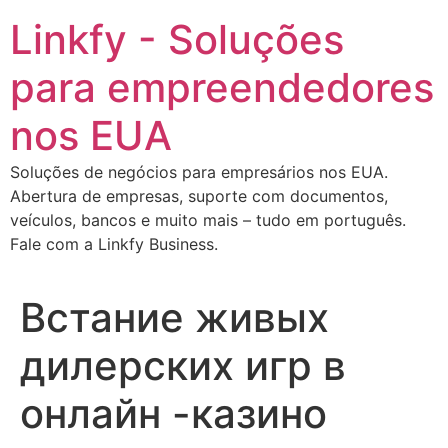
Ir
Linkfy - Soluções
para
o
para empreendedores
conteúdo
nos EUA
Soluções de negócios para empresários nos EUA.
Abertura de empresas, suporte com documentos,
veículos, bancos e muito mais – tudo em português.
Fale com a Linkfy Business.
Встание живых
дилерских игр в
онлайн -казино