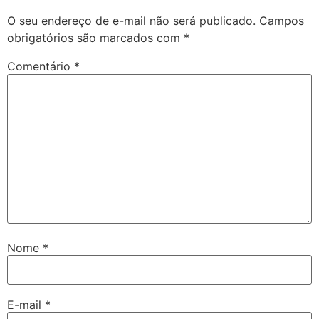
O seu endereço de e-mail não será publicado.
Campos
obrigatórios são marcados com
*
Comentário
*
Nome
*
E-mail
*