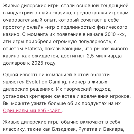
Живые дилерские игры стали основной тенденцией
в индустрии онлайн -казино, предоставляя игрокам
очаровательный опыт, который сочетает в себе
простоту онлайн -игр с подлинностью физического
казино. С момента их появления в начале 2010 -хх,
эти игры приобрели огромную популярность, с
отчетом Statista, показывающим, что рынок живого
казино, как ожидается, достигнет 2,5 миллиарда
долларов к 2025 году.
Одной известной компанией в этой области
является Evolution Gaming, пионер в живых
дилерских решениях. Их творческий подход
установил критерии качества и вовлечения игроков.
Вы можете узнать больше об их продуктах на их
Официальный веб -сайт
.
Живые дилерские игры обычно включают в себя
классику, такие как Блэкджек, Рулетка и Баккара,