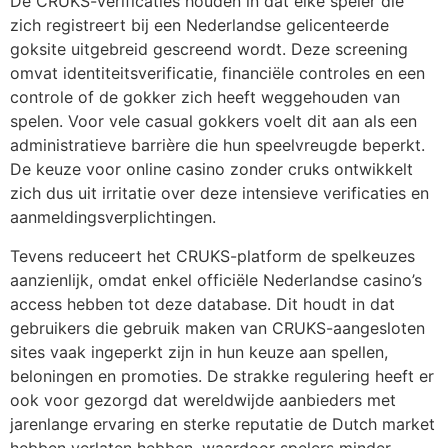
De CRUKS-verificaties houden in dat elke speler die
zich registreert bij een Nederlandse gelicenteerde
goksite uitgebreid gescreend wordt. Deze screening
omvat identiteitsverificatie, financiële controles en een
controle of de gokker zich heeft weggehouden van
spelen. Voor vele casual gokkers voelt dit aan als een
administratieve barrière die hun speelvreugde beperkt.
De keuze voor online casino zonder cruks ontwikkelt
zich dus uit irritatie over deze intensieve verificaties en
aanmeldingsverplichtingen.
Tevens reduceert het CRUKS-platform de spelkeuzes
aanzienlijk, omdat enkel officiële Nederlandse casino’s
access hebben tot deze database. Dit houdt in dat
gebruikers die gebruik maken van CRUKS-aangesloten
sites vaak ingeperkt zijn in hun keuze aan spellen,
beloningen en promoties. De strakke regulering heeft er
ook voor gezorgd dat wereldwijde aanbieders met
jarenlange ervaring en sterke reputatie de Dutch market
hebben verlaten hebben, waardoor spelers minder