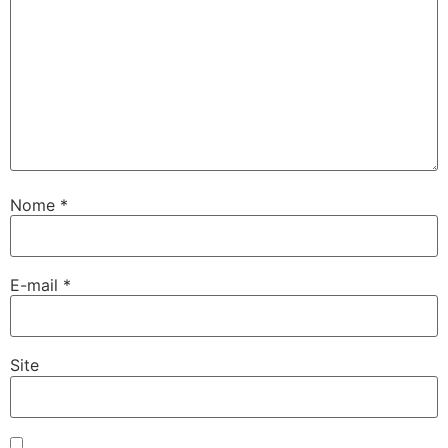
Nome
*
E-mail
*
Site