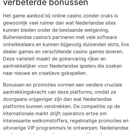
verbeterde bonussen
Het game aanbod bij online casino zonder cruks is
gewoonlijk veel ruimer dan wat Nederlandse sites
kunnen bieden onder de bestaande wetgeving.
Buitenlandse casino’s partneren met vele software
ontwikkelaars en kunnen bijgevolg duizenden slots, live
dealer games en verschillende casino games leveren.
Deze varieteit maakt de gokervaring rijker en
aantrekkelijker voor Nederlandse spelers die zoeken
naar nieuwe en creatieve gokspellen.
Bonussen en promoties vormen een verdere cruciale
aantrekkingskracht van deze platforms, omdat ze
doorgaans vrijgeviger zijn dan wat Nederlandse
platforms kunnen verstrekken. De competitie op de
internationale markt drijft operators ertoe om
interessante welkomstoffers, regelmatige promoties en
uitvoerige VIP programma’s te ontwerpen. Nederlandse