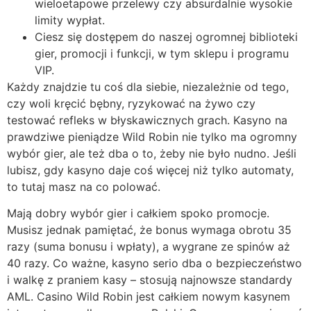
wieloetapowe przelewy czy absurdalnie wysokie
limity wypłat.
Ciesz się dostępem do naszej ogromnej biblioteki
gier, promocji i funkcji, w tym sklepu i programu
VIP.
Każdy znajdzie tu coś dla siebie, niezależnie od tego,
czy woli kręcić bębny, ryzykować na żywo czy
testować refleks w błyskawicznych grach. Kasyno na
prawdziwe pieniądze Wild Robin nie tylko ma ogromny
wybór gier, ale też dba o to, żeby nie było nudno. Jeśli
lubisz, gdy kasyno daje coś więcej niż tylko automaty,
to tutaj masz na co polować.
Mają dobry wybór gier i całkiem spoko promocje.
Musisz jednak pamiętać, że bonus wymaga obrotu 35
razy (suma bonusu i wpłaty), a wygrane ze spinów aż
40 razy. Co ważne, kasyno serio dba o bezpieczeństwo
i walkę z praniem kasy – stosują najnowsze standardy
AML. Casino Wild Robin jest całkiem nowym kasynem