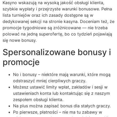
Kasyno wskazują na wysoką jakość obsługi klienta,
szybkie wypłaty i przejrzyste warunki bonusowe. Pełna
lista turniejów oraz ich zasady dostępne są w
dedykowanej sekcji na stronie kasyna. Doceniam też, że
promocje tygodniowe są zróżnicowane — nie trzeba
polować na jedną superofertę, bo co tydzień pojawiają
się nowe bonusy.
Spersonalizowane bonusy i
promocje
No i bonusy – niektóre mają warunki, które mogą
odstraszyć mniej cierpliwych graczy.
Możesz ustawić limity wpłat, zakładów i sesji w
ustawieniach konta lub kontaktując się z naszym
zespołem obsługi klienta.
Na plus można zapisać bonus dla stałych graczy.
Po pierwsze, płatności – nie ma tu zabawy w