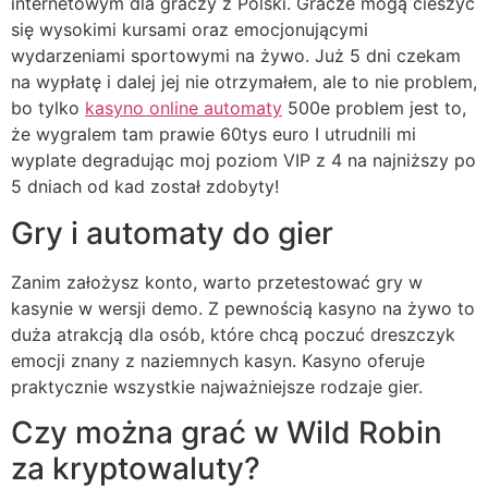
internetowym dla graczy z Polski. Gracze mogą cieszyć
się wysokimi kursami oraz emocjonującymi
wydarzeniami sportowymi na żywo. Już 5 dni czekam
na wypłatę i dalej jej nie otrzymałem, ale to nie problem,
bo tylko
kasyno online automaty
500e problem jest to,
że wygralem tam prawie 60tys euro I utrudnili mi
wyplate degradując moj poziom VIP z 4 na najniższy po
5 dniach od kad został zdobyty!
Gry i automaty do gier
Zanim założysz konto, warto przetestować gry w
kasynie w wersji demo. Z pewnością kasyno na żywo to
duża atrakcją dla osób, które chcą poczuć dreszczyk
emocji znany z naziemnych kasyn. Kasyno oferuje
praktycznie wszystkie najważniejsze rodzaje gier.
Czy można grać w Wild Robin
za kryptowaluty?